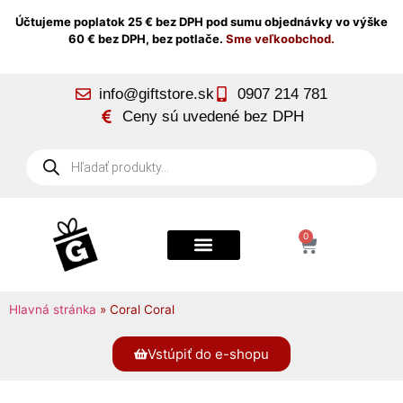
Účtujeme poplatok 25 € bez DPH pod sumu objednávky vo výške
60 € bez DPH, bez potlače.
Sme veľkoobchod.
info@giftstore.sk
0907 214 781
Ceny sú uvedené bez DPH
0
Hlavná stránka
»
Coral Coral
Vstúpiť do e-shopu