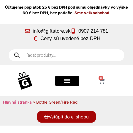
Účtujeme poplatok 25 € bez DPH pod sumu objednávky vo výške
60 € bez DPH, bez potlače.
Sme veľkoobchod.
info@giftstore.sk
0907 214 781
Ceny sú uvedené bez DPH
0
Hlavná stránka
»
Bottle Green/Fire Red
Vstúpiť do e-shopu