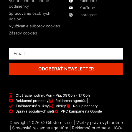
Všeobecné obchodné
Facebook
podmienky
YouTube
Spracovanie osobných
Instagram
údajov
Využívanie súborov cookies
Zásady cookies
ODOBERAŤ NEWSLETTER
Otváracie hodiny: Pon - Pia: 09:00h - 17:00h
Reklamné predmety
Reklamná agentúra
Tlačiarenské služby
Viziky
Rollup bannery
Správa sociálnych sietí
PPC kampane na Google
Copyright 2026 © Giftstore s.r.o. | Všetky práva vyhradené
| Slovenská reklamná agentúra | Reklamné predmety | IČO: