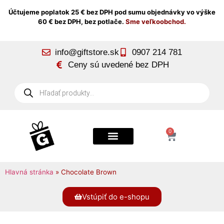
Účtujeme poplatok 25 € bez DPH pod sumu objednávky vo výške
60 € bez DPH, bez potlače.
Sme veľkoobchod.
info@giftstore.sk
0907 214 781
Ceny sú uvedené bez DPH
0
Hlavná stránka
»
Chocolate Brown
Vstúpiť do e-shopu