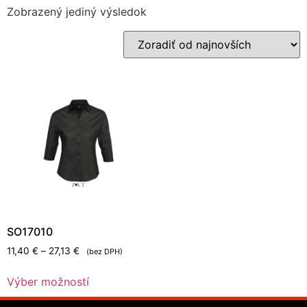
Zobrazený jediný výsledok
SO17010
11,40
€
–
27,13
€
(bez DPH)
Výber možností