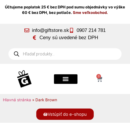
Účtujeme poplatok 25 € bez DPH pod sumu objednávky vo výške
60 € bez DPH, bez potlače.
Sme veľkoobchod.
info@giftstore.sk
0907 214 781
Ceny sú uvedené bez DPH
0
Hlavná stránka
»
Dark Brown
Vstúpiť do e-shopu