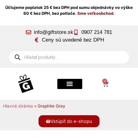
Účtujeme poplatok 25 € bez DPH pod sumu objednávky vo výške
60 € bez DPH, bez potlače.
Sme veľkoobchod.
info@giftstore.sk
0907 214 781
Ceny sú uvedené bez DPH
0
Hlavná stránka
»
Graphite Grey
Vstúpiť do e-shopu