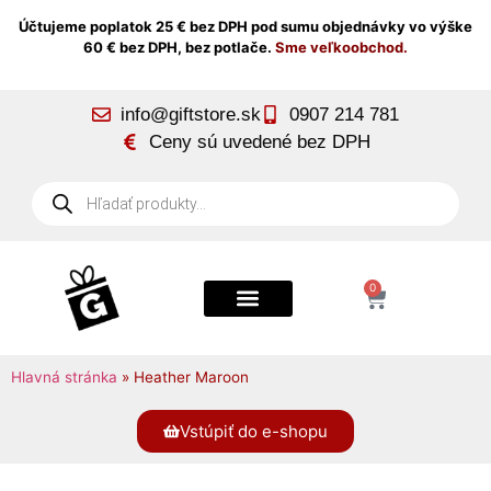
Účtujeme poplatok 25 € bez DPH pod sumu objednávky vo výške
60 € bez DPH, bez potlače.
Sme veľkoobchod.
info@giftstore.sk
0907 214 781
Ceny sú uvedené bez DPH
0
Hlavná stránka
»
Heather Maroon
Vstúpiť do e-shopu