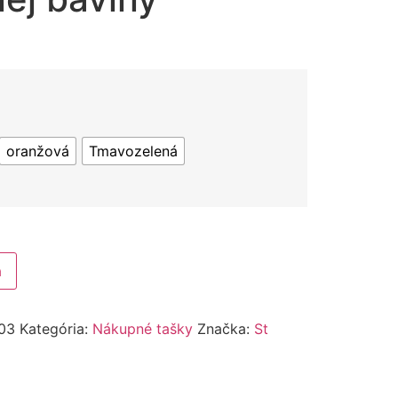
oranžová
Tmavozelená
a
03
Kategória:
Nákupné tašky
Značka:
St