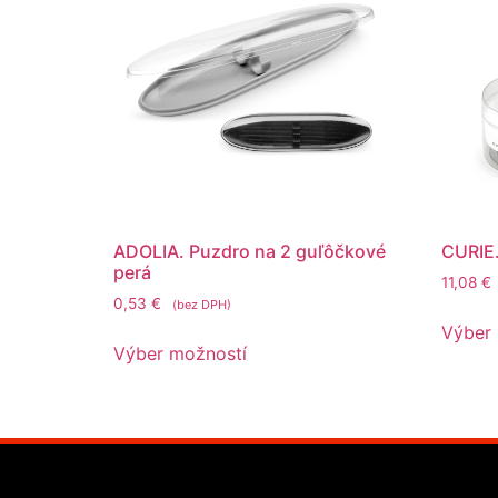
ADOLIA. Puzdro na 2 guľôčkové
CURIE.
perá
11,08
€
0,53
€
(bez DPH)
Výber
Výber možností