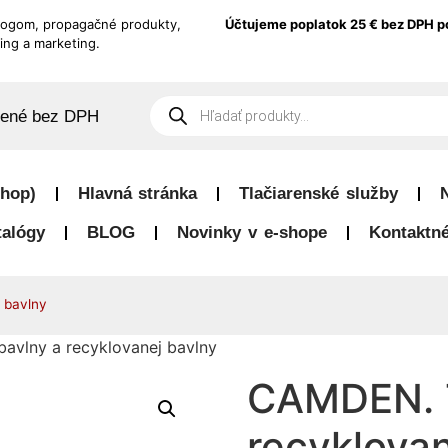
logom, propagačné produkty,
Účtujeme poplatok 25 € bez DPH p
ing a marketing.
dené bez DPH
hop)
Hlavná stránka
Tlačiarenské služby
talógy
BLOG
Novinky v e-shope
Kontaktné
 bavlny
avlny a recyklovanej bavlny
CAMDEN. T
recyklovan