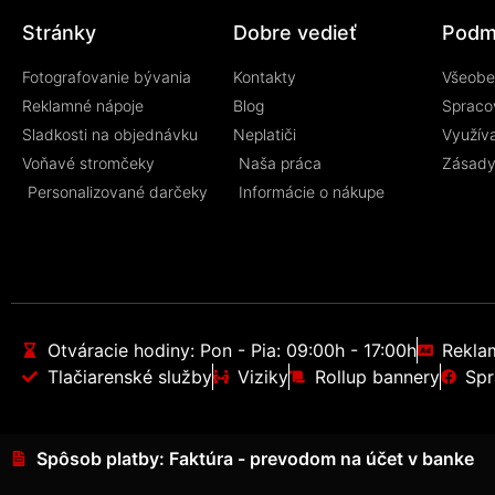
Stránky
Dobre vedieť
Podm
Fotografovanie bývania
Kontakty
Všeobe
Reklamné nápoje
Blog
Spraco
Sladkosti na objednávku
Neplatiči
Využív
Voňavé stromčeky
Naša práca
Zásady
Personalizované darčeky
Informácie o nákupe
Otváracie hodiny: Pon - Pia: 09:00h - 17:00h
Rekla
Tlačiarenské služby
Viziky
Rollup bannery
Spr
Spôsob platby: Faktúra - prevodom na účet v banke