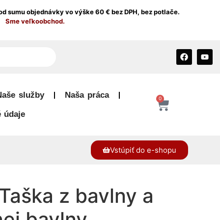
od sumu objednávky vo výške 60 € bez DPH, bez potlače.
Sme veľkoobchod.
Naše služby
Naša práca
0
 údaje
Vstúpiť do e-shopu
aška z bavlny a
ej bavlny