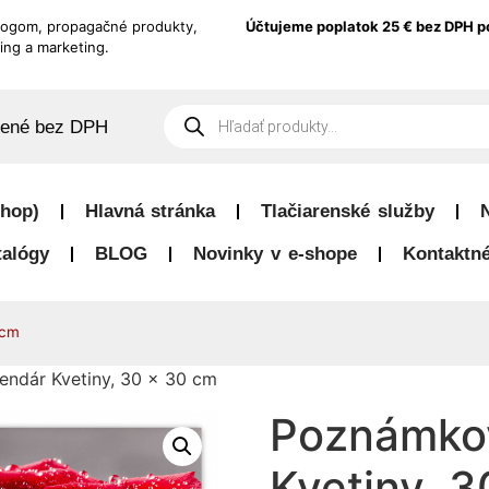
logom, propagačné produkty,
Účtujeme poplatok 25 € bez DPH p
ing a marketing.
dené bez DPH
hop)
Hlavná stránka
Tlačiarenské služby
talógy
BLOG
Novinky v e-shope
Kontaktné
 cm
ndár Kvetiny, 30 × 30 cm
Poznámkov
Kvetiny, 