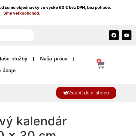
od sumu objednávky vo výške 60 € bez DPH, bez potlače.
Sme veľkoobchod.
Naše služby
Naša práca
0
 údaje
Vstúpiť do e-shopu
ý kalendár
30 × 30 cm