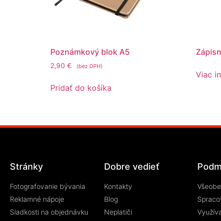
Poznámkový blok A5
Zápisn
2,90
€
(bez DPH)
Viac i
Pridať do košíka
Stránky
Dobre vedieť
Podm
Fotografovanie bývania
Kontakty
Všeobe
Reklamné nápoje
Blog
Spraco
Sladkosti na objednávku
Neplatiči
Využív