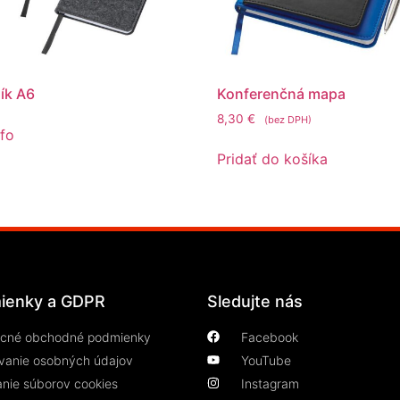
ík A6
Konferenčná mapa
8,30
€
(bez DPH)
nfo
Pridať do košíka
ienky a GDPR
Sledujte nás
cné obchodné podmienky
Facebook
vanie osobných údajov
YouTube
anie súborov cookies
Instagram