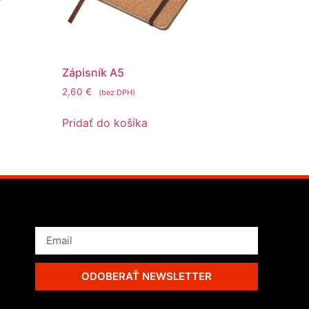
Zápisník A5
2,60
€
(bez DPH)
Pridať do košíka
ODOBERAŤ NEWSLETTER