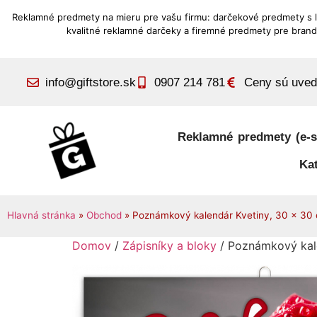
Reklamné predmety na mieru pre vašu firmu: darčekové predmety s 
kvalitné reklamné darčeky a firemné predmety pre brand
info@giftstore.sk
0907 214 781
Ceny sú uve
Reklamné predmety (e-s
Ka
Hlavná stránka
»
Obchod
»
Poznámkový kalendár Kvetiny, 30 × 30
Domov
/
Zápisníky a bloky
/ Poznámkový kale