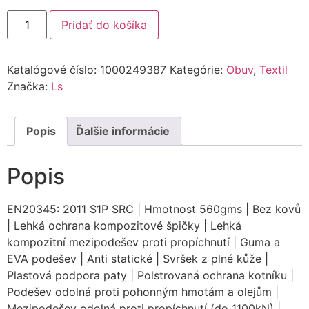
Pridať do košíka
Katalógové číslo:
1000249387
Kategórie:
Obuv
,
Textil
Značka:
Ls
Popis
Ďalšie informácie
Popis
EN20345: 2011 S1P SRC | Hmotnost 560gms | Bez kovů
| Lehká ochrana kompozitové špičky | Lehká
kompozitní mezipodešev proti propíchnutí | Guma a
EVA podešev | Anti statické | Svršek z plné kůže |
Plastová podpora paty | Polstrovaná ochrana kotníku |
Podešev odolná proti pohonným hmotám a olejům |
Mezipodešev odolná proti propíchnutí (do 1100kN) |