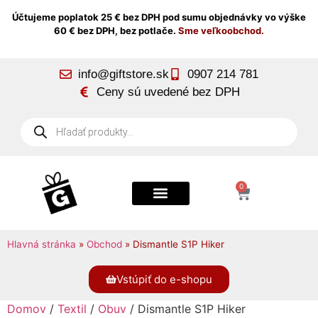
Účtujeme poplatok 25 € bez DPH pod sumu objednávky vo výške
60 € bez DPH, bez potlače.
Sme veľkoobchod.
info@giftstore.sk
0907 214 781
Ceny sú uvedené bez DPH
0
Hlavná stránka
»
Obchod
»
Dismantle S1P Hiker
Vstúpiť do e-shopu
Domov
/
Textil
/
Obuv
/ Dismantle S1P Hiker